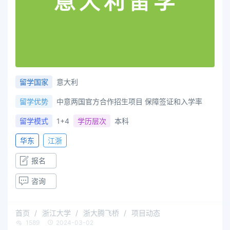
留学国家
意大利
留学优势
中意两国官方合作招生项目 保障签证和入学率
留学模式
1+4
学历层次
本科
华东
江浙
报名
咨询
首页
浙江大学
浙大腾飞桥
项目动态
1589
2024-03-02