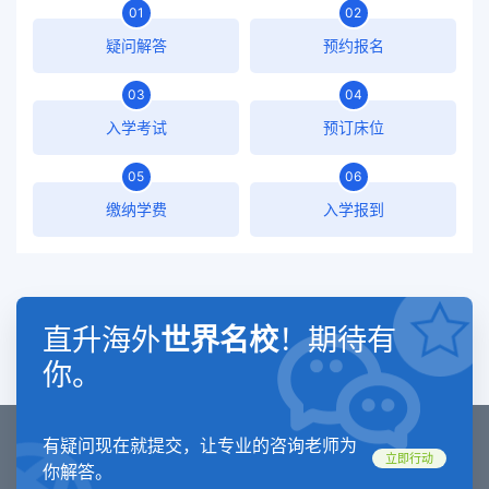
01
02
疑问解答
预约报名
03
04
入学考试
预订床位
05
06
缴纳学费
入学报到
直升海外
世界名校
！期待有
你。
有疑问现在就提交，让专业的咨询老师为
立即行动
你解答。