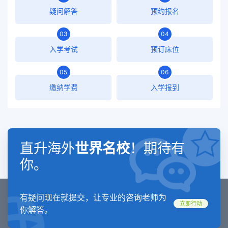
疑问解答
预约报名
03
04
入学考试
预订床位
05
06
缴纳学费
入学报到
直升海外
世界名校
！期待有
你。
有疑问现在就提交，让专业的咨询老师为
立即行动
你解答。