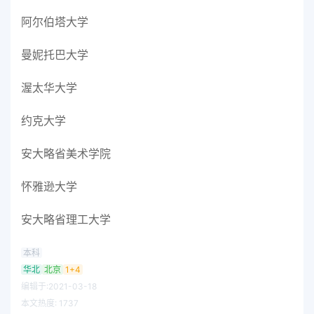
阿尔伯塔大学
曼妮托巴大学
渥太华大学
约克大学
安大略省美术学院
怀雅逊大学
安大略省理工大学
本科
华北
北京
1+4
编辑于:2021-03-18
本文热度:
1737