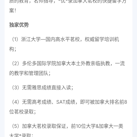
质的教育，名师指导，*优*录加拿大茗校的快捷留学方
案！
独家优势
（1）浙江大学—国内高水平茗校，权威留学培训机
构；
（2）多伦多国际学院加拿大本土外教亲临执教，一流
的教学和管理团队；
（3）无需雅思成绩直接入读；
（4）无需高考成绩、SAT成绩，即可被加拿大排名前8
位茗校录取；
（5）加拿大茗校录取保证，前10位大学&加拿大一类
大学*录取；