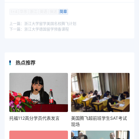
1+4
华东
浙江
英语
保送
简章
上一篇：
浙江大学留学美国名校腾飞计划
下一篇：
浙江大学德国留学预备课程
热点推荐
托福112高分学员代表发言
美国腾飞超前班学生SAT考试
现场